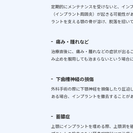
定期的にメンテナンスを受けないと、イン
（インプラント周囲炎）が起きる可能性が
ラントを支える顎の骨が溶け、脱落を招い
痛み・腫れなど
治療直後に、痛み・腫れなどの症状が出る
み止めを服用しても治まらないという場合
下歯槽神経の損傷
外科手術の際に下顎神経を損傷したり圧迫
ある場合、インプラントを撤去することが
蓄膿症
上顎にインプラントを埋める際、上顎洞を