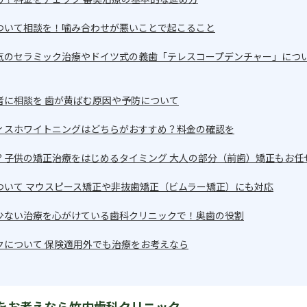
ついて相談を！噛み合わせが悪いことで起こること
気のセラミック治療やドイツ式の義歯「テレスコープデンチャー」につ
者に相談を 歯が黄ばむ原因や予防について
ィスホワイトニングはどちらがおすすめ？料金の確認を
？子供の矯正治療をはじめるタイミング 大人の部分（前歯）矯正もお任
ついて マウスピース矯正や非抜歯矯正（ビムラー矯正）にも対応
少ない治療を心がけている歯科クリニックで！奥歯の役割
クについて 保険適用外でも治療をお考えなら
をお考えなら竹内歯科クリニック