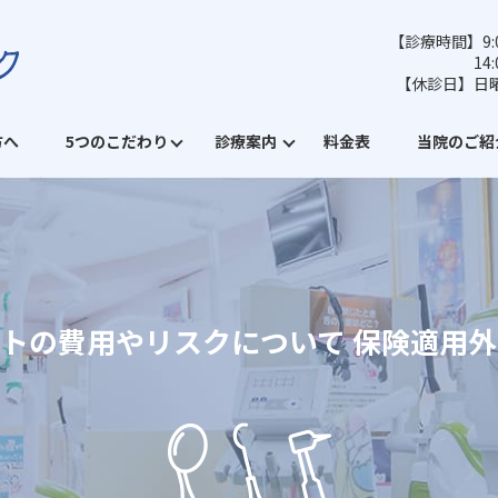
【診療時間】9:0
14
【休診日】日
方へ
5つのこだわり
診療案内
料金表
当院のご紹
トの費用やリスクについて 保険適用