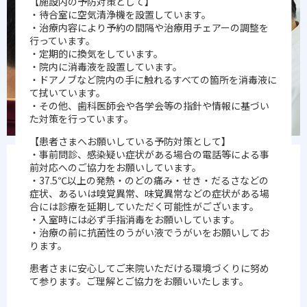
【施設内の予防対策として】
・待合室に空気清浄機を設置しています。
・治療内容により予約の間隔や治療用チェアーの調整を
行っています。
・定期的に換気をしています。
・院内に消毒液を設置しています。
・ドアノブなど院内の手に触れるすべての箇所を消毒液に
て拭いています。
・その他、歯科医師会や各学会等の指針や情報に基づい
た対策を行っています。
【患者さまへお願いしている予防対策として】
・事前問診、感染疑い症状がある場合の電話等による事
前対応へのご協力をお願いしています。
ごあいさつ
・37.5℃以上の発熱・のどの痛み・せき・だるさなどの
症状、あるいは嗅覚異常、味覚異常などの症状がある場
合には診療を延期していただく可能性がございます。
新潟県新潟市にある、竹内歯科クリニックのホームページをご
・入室時には必ず手指消毒をお願いしています。
覧いただきありがとうございます。
・治療の前に抗菌性のうがい液でうがいをお願いしてお
ります。
痛みを取り除くだけではなく、口内全体を診ることで総合的な
患者さまに安心してご来院いただける環境づくりに努め
診療を行うのが当院の目指す理想の医療です。
て参ります。ご理解とご協力をお願いいたします。
患者さまとそのご家族、そして私たちドクターやスタッフが揃