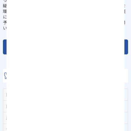
疑問や不安を抱える患者さんにも安心して通っていただけるような
環境づくりを心がけていますので、歯医者が苦手という方もお気軽
にご来院ください。
予約はネット予約がおすすめです。料金についても、お気軽にお問
い合わせください。
コラム一覧
新潟で歯医者のネット予約なら竹内歯科クリニック
院名
竹内歯科クリニック
院長
竹内祐一
所在地
〒950-0212 新潟県新潟市江南区茜ケ丘７−１
電話番号
025-278-8416