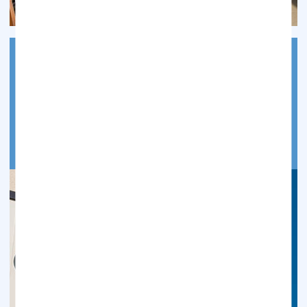
当院のご紹介
竹内歯科クリニックの院内紹介ページです。院内の様子が
わかる写真や、院長・竹内祐一のプロフィールを掲載し
ております。
続きを読む