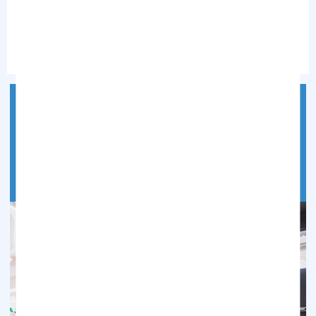
って幸せになれるような治療をご提供いたします。
続きを読む
5つのこだわり
“総合的な診断”や“痛みの少ない治療”など、竹内歯科クリ
ニックが力を入れている5つの取り組みをご紹介します。
続きを読む