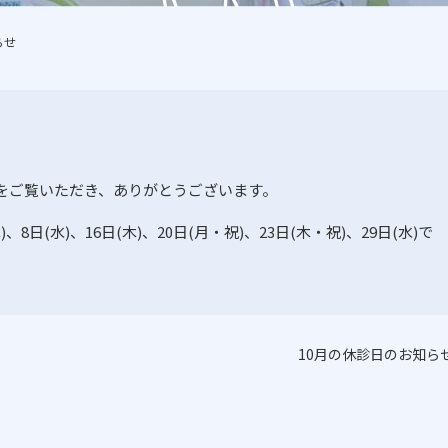
らせ
をご覧いただき、ありがとうございます。
木
)
、
8
日
(
水
)
、
16
日
(
木
)
、20日(月・祝)、23日(木・祝)、
29
日
(
水
)
で
10月の休診日のお知ら