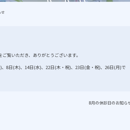
らせ
をご覧いただき、ありがとうございます。
金
)
、
8
日
(
木
)
、
14
日
(
水
)
、
22
日
(
木・祝
)
、
23
日
(
金・祝
)
、
26
日
(
月
)
で
8月の休診日のお知ら